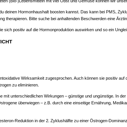
eten (Bio-)Lebensmitteln mit viel Obst und Gemüse können wir unser
u deinen Hormonhaushalt boosten kannst. Das kann bei PMS, Zyklusst
ng therapieren. Bitte suche bei anhaltenden Beschwerden eine Ärztin
die sich positiv auf die Hormonproduktion auswirken und so ein Ungl
ICHT
he antoxidative Wirksamkeit zugesprochen. Auch können sie positiv au
rogen zu eliminieren.
 mit unterschiedlichen Wirkungen – günstige und ungünstige. In der
 Östrogene überwiegen – z.B. durch eine einseitige Ernährung, Medika
teron-Reduktion in der 2. Zyklushälfte zu einer Östrogen-Dominan