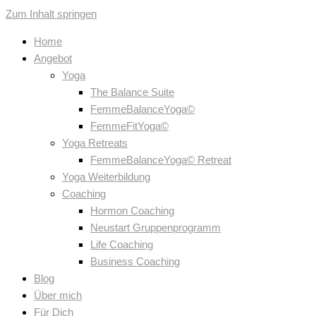
Zum Inhalt springen
Home
Angebot
Yoga
The Balance Suite
FemmeBalanceYoga©
FemmeFitYoga©
Yoga Retreats
FemmeBalanceYoga© Retreat
Yoga Weiterbildung
Coaching
Hormon Coaching
Neustart Gruppenprogramm
Life Coaching
Business Coaching
Blog
Über mich
Für Dich