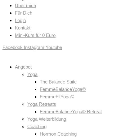
Über mich
Für Dich
Login
Kontakt
Mini-Kurs für 0 Euro
Facebook
Instagram
Youtube
Angebot
Yoga
The Balance Suite
FemmeBalanceYoga©
FemmeFitYoga©
Yoga Retreats
FemmeBalanceYoga© Retreat
Yoga Weiterbildung
Coaching
Hormon Coaching