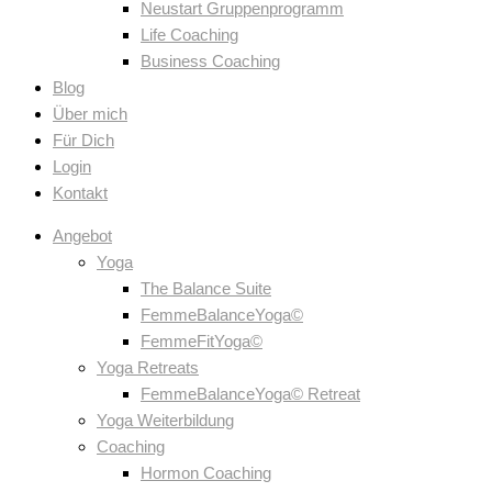
Neustart Gruppenprogramm
Life Coaching
Business Coaching
Blog
Über mich
Für Dich
Login
Kontakt
Angebot
Yoga
The Balance Suite
FemmeBalanceYoga©
FemmeFitYoga©
Yoga Retreats
FemmeBalanceYoga© Retreat
Yoga Weiterbildung
Coaching
Hormon Coaching