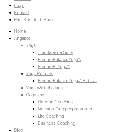
Login
Kontakt
Mini-Kurs für 0 Euro
Home
Angebot
Yoga
The Balance Suite
FemmeBalanceYoga©
FemmeFitYoga©
Yoga Retreats
FemmeBalanceYoga© Retreat
Yoga Weiterbildung
Coaching
Hormon Coaching
Neustart Gruppenprogramm
Life Coaching
Business Coaching
Blog