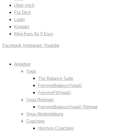
Über mich
Für Dich
Login
Kontakt
Mini-Kurs für 0 Euro
Facebook
Instagram
Youtube
Angebot
Yoga
The Balance Suite
FemmeBalanceYoga©
FemmeFitYoga©
Yoga Retreats
FemmeBalanceYoga© Retreat
Yoga Weiterbildung
Coaching
Hormon Coaching