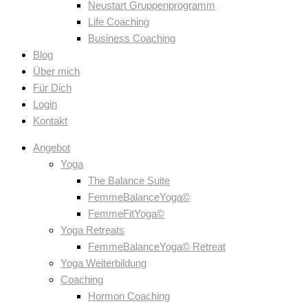
Neustart Gruppenprogramm
Life Coaching
Business Coaching
Blog
Über mich
Für Dich
Login
Kontakt
Angebot
Yoga
The Balance Suite
FemmeBalanceYoga©
FemmeFitYoga©
Yoga Retreats
FemmeBalanceYoga© Retreat
Yoga Weiterbildung
Coaching
Hormon Coaching