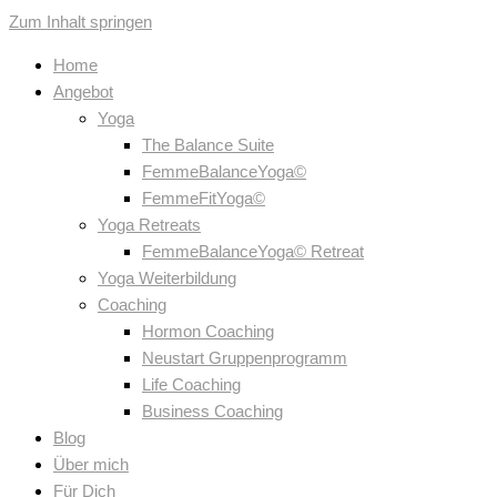
Zum Inhalt springen
Home
Angebot
Yoga
The Balance Suite
FemmeBalanceYoga©
FemmeFitYoga©
Yoga Retreats
FemmeBalanceYoga© Retreat
Yoga Weiterbildung
Coaching
Hormon Coaching
Neustart Gruppenprogramm
Life Coaching
Business Coaching
Blog
Über mich
Für Dich