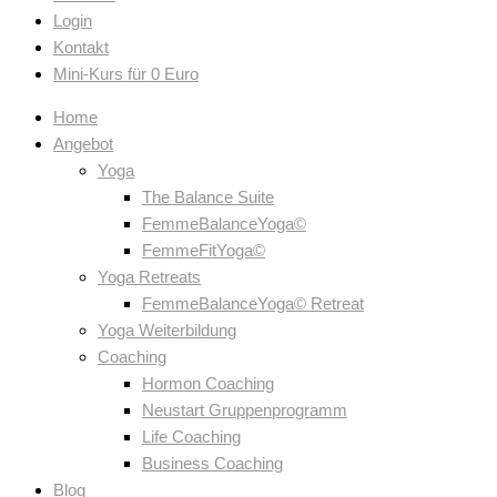
Login
Kontakt
Mini-Kurs für 0 Euro
Home
Angebot
Yoga
The Balance Suite
FemmeBalanceYoga©
FemmeFitYoga©
Yoga Retreats
FemmeBalanceYoga© Retreat
Yoga Weiterbildung
Coaching
Hormon Coaching
Neustart Gruppenprogramm
Life Coaching
Business Coaching
Blog