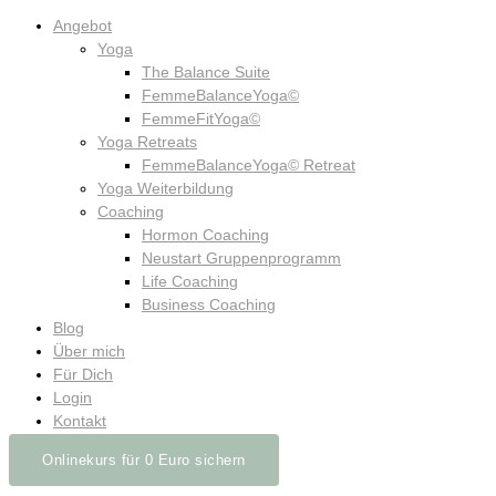
Angebot
Yoga
The Balance Suite
FemmeBalanceYoga©
FemmeFitYoga©
Yoga Retreats
FemmeBalanceYoga© Retreat
Yoga Weiterbildung
Coaching
Hormon Coaching
Neustart Gruppenprogramm
Life Coaching
Business Coaching
Blog
Über mich
Für Dich
Login
Kontakt
Onlinekurs für 0 Euro sichern