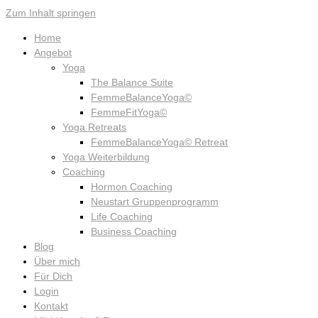
Zum Inhalt springen
Home
Angebot
Yoga
The Balance Suite
FemmeBalanceYoga©
FemmeFitYoga©
Yoga Retreats
FemmeBalanceYoga© Retreat
Yoga Weiterbildung
Coaching
Hormon Coaching
Neustart Gruppenprogramm
Life Coaching
Business Coaching
Blog
Über mich
Für Dich
Login
Kontakt