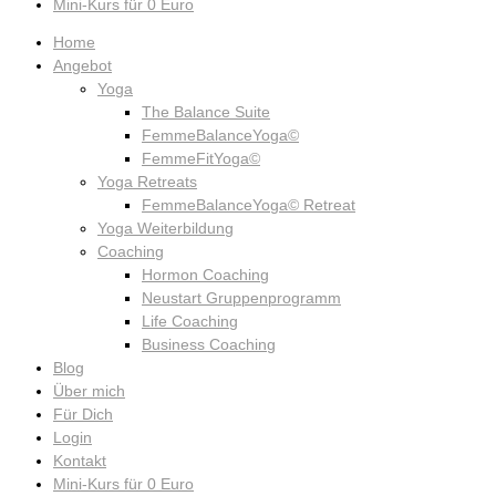
Mini-Kurs für 0 Euro
Home
Angebot
Yoga
The Balance Suite
FemmeBalanceYoga©
FemmeFitYoga©
Yoga Retreats
FemmeBalanceYoga© Retreat
Yoga Weiterbildung
Coaching
Hormon Coaching
Neustart Gruppenprogramm
Life Coaching
Business Coaching
Blog
Über mich
Für Dich
Login
Kontakt
Mini-Kurs für 0 Euro