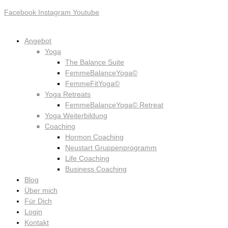
Facebook
Instagram
Youtube
Angebot
Yoga
The Balance Suite
FemmeBalanceYoga©
FemmeFitYoga©
Yoga Retreats
FemmeBalanceYoga© Retreat
Yoga Weiterbildung
Coaching
Hormon Coaching
Neustart Gruppenprogramm
Life Coaching
Business Coaching
Blog
Über mich
Für Dich
Login
Kontakt