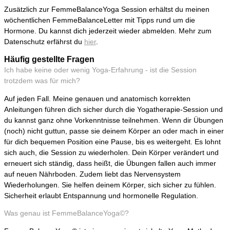
Zusätzlich zur FemmeBalanceYoga Session erhältst du meinen
wöchentlichen FemmeBalanceLetter mit Tipps rund um die
Hormone. Du kannst dich jederzeit wieder abmelden. Mehr zum
Datenschutz erfährst du
hier
.
Häufig gestellte Fragen
Ich habe keine oder wenig Yoga-Erfahrung - ist die Session
trotzdem was für mich?
Auf jeden Fall. Meine genauen und anatomisch korrekten
Anleitungen führen dich sicher durch die Yogatherapie-Session und
du kannst ganz ohne Vorkenntnisse teilnehmen. Wenn dir Übungen
(noch) nicht guttun, passe sie deinem Körper an oder mach in einer
für dich bequemen Position eine Pause, bis es weitergeht. Es lohnt
sich auch, die Session zu wiederholen. Dein Körper verändert und
erneuert sich ständig, dass heißt, die Übungen fallen auch immer
auf neuen Nährboden. Zudem liebt das Nervensystem
Wiederholungen. Sie helfen deinem Körper, sich sicher zu fühlen.
Sicherheit erlaubt Entspannung und hormonelle Regulation.
Was genau ist FemmeBalanceYoga©?