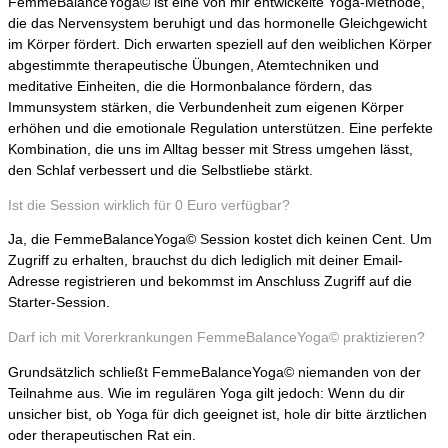
FemmeBalanceYoga© ist eine von mir entwickelte Yoga-Methode,
die das Nervensystem beruhigt und das hormonelle Gleichgewicht
im Körper fördert. Dich erwarten speziell auf den weiblichen Körper
abgestimmte therapeutische Übungen, Atemtechniken und
meditative Einheiten, die die Hormonbalance fördern, das
Immunsystem stärken, die Verbundenheit zum eigenen Körper
erhöhen und die emotionale Regulation unterstützen. Eine perfekte
Kombination, die uns im Alltag besser mit Stress umgehen lässt,
den Schlaf verbessert und die Selbstliebe stärkt.
Ist die Session wirklich für 0 Euro verfügbar?
Ja, die FemmeBalanceYoga© Session kostet dich keinen Cent. Um
Zugriff zu erhalten, brauchst du dich lediglich mit deiner Email-
Adresse registrieren und bekommst im Anschluss Zugriff auf die
Starter-Session.
Darf ich mit Vorerkrankungen FemmeBalanceYoga© praktizieren?
Grundsätzlich schließt FemmeBalanceYoga© niemanden von der
Teilnahme aus. Wie im regulären Yoga gilt jedoch: Wenn du dir
unsicher bist, ob Yoga für dich geeignet ist, hole dir bitte ärztlichen
oder therapeutischen Rat ein.