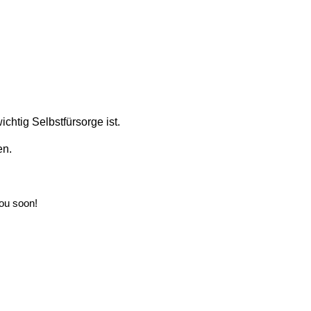
chtig Selbstfürsorge ist.
en.
ou soon!